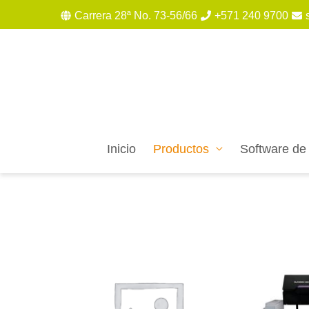
Carrera 28ª No. 73-56/66
+571 240 9700
Inicio
Productos
Software de