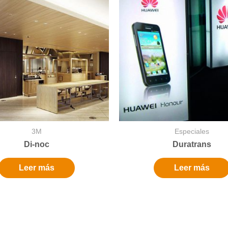
3M
Especiales
Di-noc
Duratrans
Leer más
Leer más