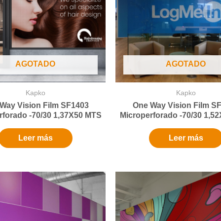
AGOTADO
AGOTADO
Kapko
Kapko
Way Vision Film SF1403
One Way Vision Film S
rforado -70/30 1,37X50 MTS
Microperforado -70/30 1,5
Leer más
Leer más