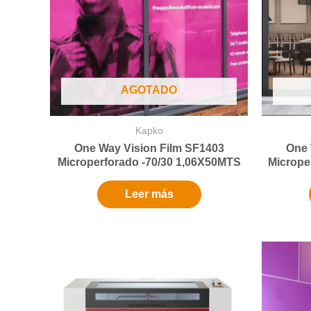
AGOTADO
Kapko
One Way Vision Film SF1403
One 
Microperforado -70/30 1,06X50MTS
Micrope
Leer más