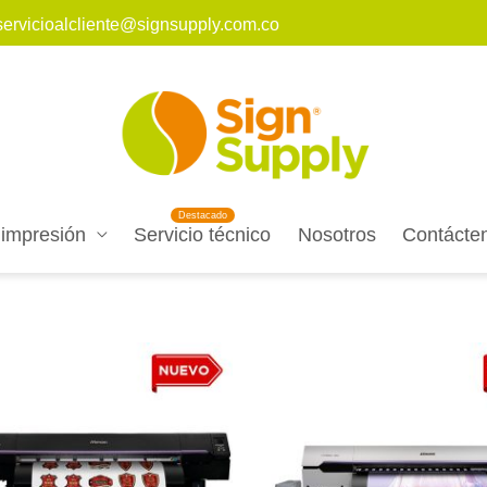
servicioalcliente@signsupply.com.co
 impresión
Servicio técnico
Nosotros
Contácte