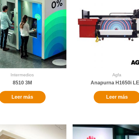
Intermedios
Agfa
8510 3M
Anapurna H1650i L
Leer más
Leer más