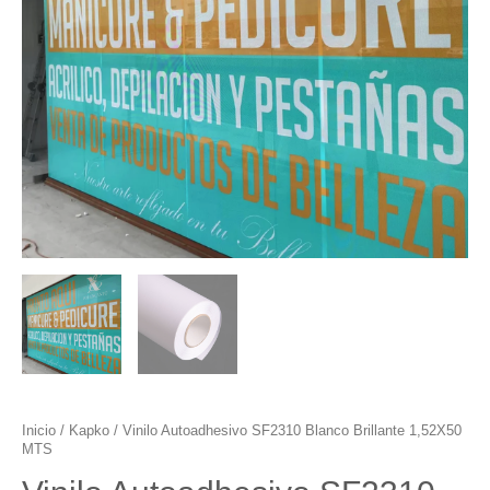
Inicio
/
Kapko
/ Vinilo Autoadhesivo SF2310 Blanco Brillante 1,52X50
MTS