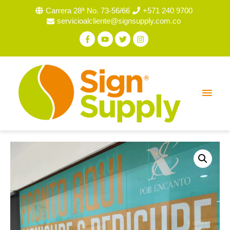
Carrera 28ª No. 73-56/66
+571 240 9700
servicioalcliente@signsupply.com.co