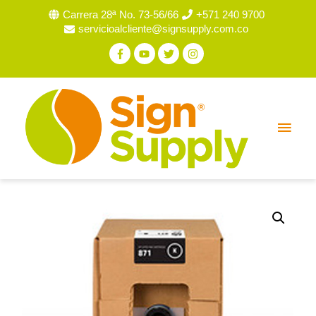
Carrera 28ª No. 73-56/66
+571 240 9700
servicioalcliente@signsupply.com.co