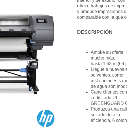
interior y de exterior c
ofrece trabajos de impre
y produce impresiones du
comparable con la que of
DESCRIPCIÓN
Amplíe su oferta: 
mucho más,
hasta 1,63 m (64 p
Llegue a nuevos es
solventes, como
instalaciones sani
de agua son inod
Gane clientes co
certificado UL
GREENGUARD GOLD
Produzca una cali
secado de alta
eficiencia, 6 colo