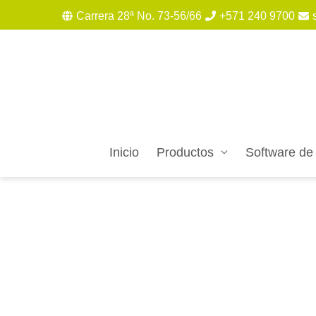
Carrera 28ª No. 73-56/66
+571 240 9700
Inicio
Productos
Software de