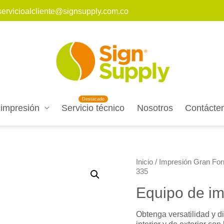
servicioalcliente@signsupply.com.co
 impresión
Servicio técnico
Nosotros
Contácte
Inicio
/
Impresión Gran Fo
335
Equipo de im
Obtenga versatilidad y d