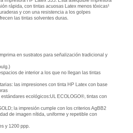
on la impresora HP Latex 335. Esta asequible impresora
sión rápida, con tintas acuosas Latex menos tóxicas¹
raderas y con una resistencia a los golpes
recen las tintas solventes duras.
imprima en sustratos para señalización tradicional y
ulg.)
pacios de interior a los que no llegan las tintas
tarias: las impresiones con tinta HP Latex con base
oras
n estándares ecológicos:UL ECOLOGO®, tintas con
; la impresión cumple con los criterios AgBB2
dad de imagen nítida, uniforme y repetible con
res y 1200 ppp.