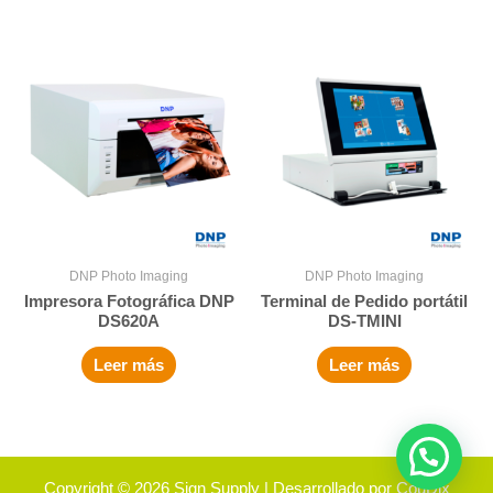
DNP Photo Imaging
DNP Photo Imaging
Impresora Fotográfica DNP
Terminal de Pedido portátil
DS620A
DS-TMINI
Leer más
Leer más
Copyright © 2026
Sign Supply
| Desarrollado por
CouDix