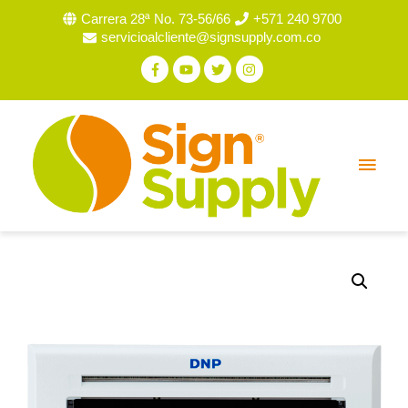
Carrera 28ª No. 73-56/66
+571 240 9700
servicioalcliente@signsupply.com.co