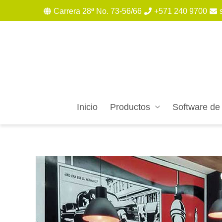
Carrera 28ª No. 73-56/66
+571 240 9700
Inicio
Productos
Software de