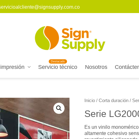
servicioalcliente@signsupply.com.co
 impresión
Servicio técnico
Nosotros
Contácte
Inicio
/
Corta duración
/ Se
Serie LG200
Es un vinilo monomérico 
altamente cohesivo sensi