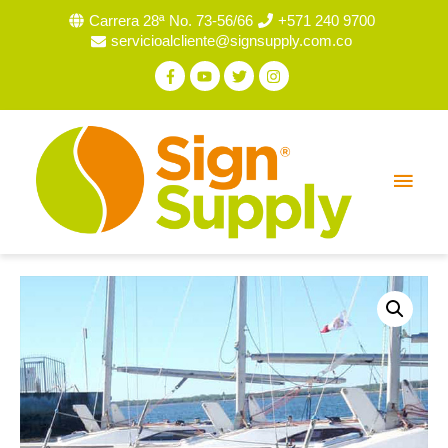
Carrera 28ª No. 73-56/66
+571 240 9700
servicioalcliente@signsupply.com.co