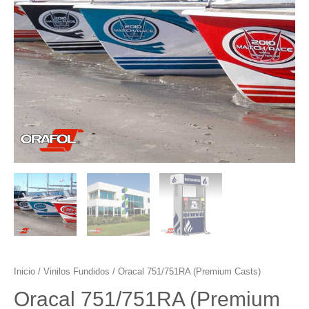
Inicio
/
Vinilos Fundidos
/ Oracal 751/751RA (Premium Casts)
Oracal 751/751RA (Premium