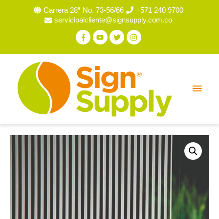
Carrera 28ª No. 73-56/66
+571 240 9700
servicioalcliente@signsupply.com.co