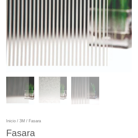
Inicio
/
3M
/ Fasara
Fasara