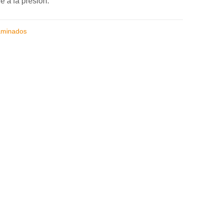
e a la presión.
aminados