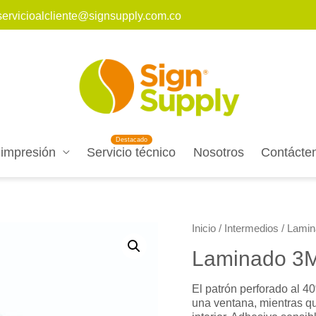
servicioalcliente@signsupply.com.co
 impresión
Servicio técnico
Nosotros
Contácte
Inicio
/
Intermedios
/ Lamin
Laminado 3M
El patrón perforado al 4
una ventana, mientras qu