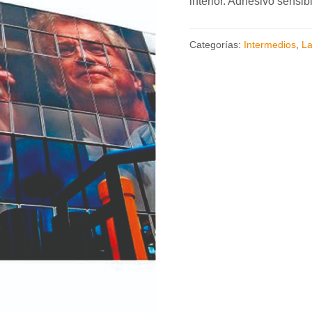
interior. Adhesivo sensibl
Categorías:
Intermedios
,
L