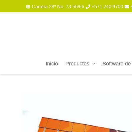
Carrera 28ª No. 73-56/66
+571 240 9700
Inicio
Productos
Software de