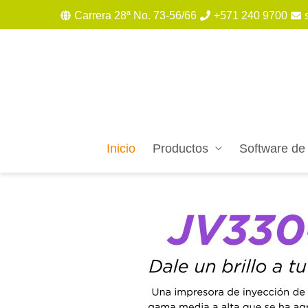
Carrera 28ª No. 73-56/66
+571 240 9700
Inicio
Productos
Software de