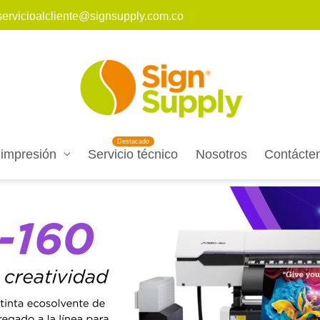
servicioalcliente@signsupply.com.co
 impresión
Servicio técnico
Nosotros
Contácte