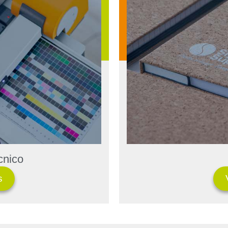
cnico
s