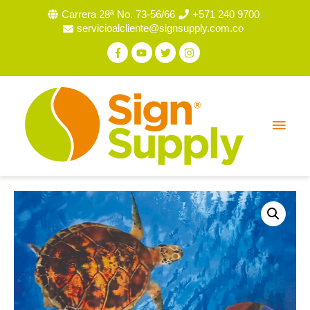
Carrera 28ª No. 73-56/66
+571 240 9700
servicioalcliente@signsupply.com.co