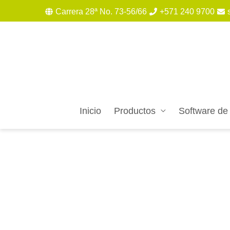
Carrera 28ª No. 73-56/66
+571 240 9700
Inicio
Productos
Software de