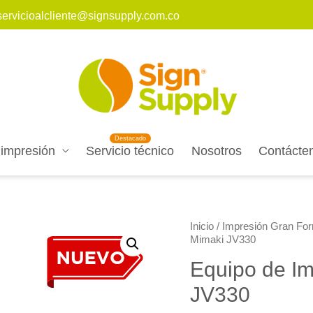
servicioalcliente@signsupply.com.co
 impresión
Servicio técnico
Nosotros
Contácte
Inicio
/
Impresión Gran Fo
Mimaki JV330
Equipo de Im
JV330