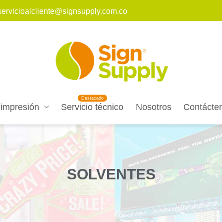
servicioalcliente@signsupply.com.co
 impresión
Servicio técnico
Nosotros
Contácte
SOLVENTES