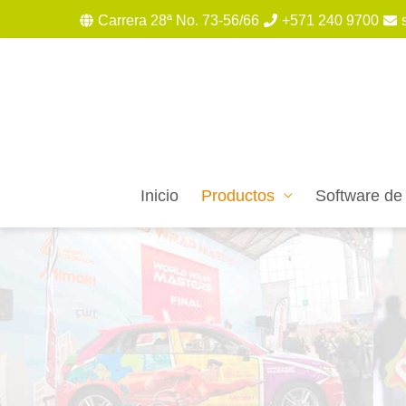
Carrera 28ª No. 73-56/66
+571 240 9700
Inicio
Productos
Software de