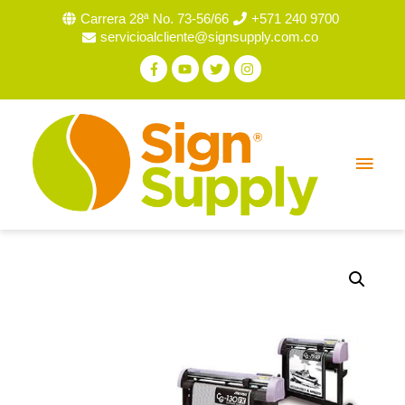
Carrera 28ª No. 73-56/66
+571 240 9700
servicioalcliente@signsupply.com.co