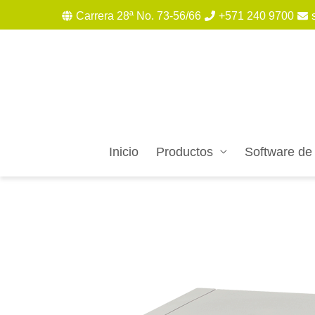
Carrera 28ª No. 73-56/66
+571 240 9700
Inicio
Productos
Software de