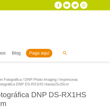
Paga aquí
nos
Blog
n Fotográfica
/
DNP Photo Imaging
/
Impresoras
Fotográfica DNP DS-RX1HS Hasta15x20cm
otográfica DNP DS-RX1HS
cm