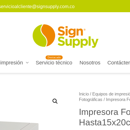
servicioalcliente@signsupply.com.co
 impresión
Servicio técnico
Nosotros
Contácte
Inicio
/
Equipos de impresió
Fotográficas
/ Impresora 
Impresora F
Hasta15x20