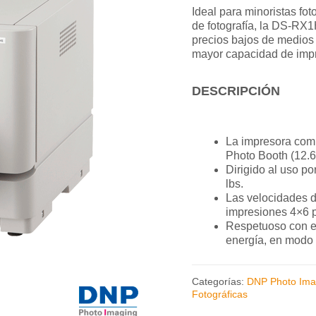
Ideal para minoristas fot
de fotografía, la DS-R
precios bajos de medios
mayor capacidad de impr
DESCRIPCIÓN
La impresora comp
Photo Booth (12.6
Dirigido al uso po
lbs.
Las velocidades d
impresiones 4×6 
Respetuoso con e
energía, en modo 
Categorías:
DNP Photo Ima
Fotográficas