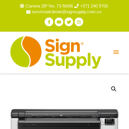
Carrera 28ª No. 73-56/66
+571 240 9700
servicioalcliente@signsupply.com.co