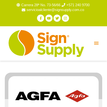
Carrera 28ª No. 73-56/66
+571 240 9700
servicioalcliente@signsupply.com.co