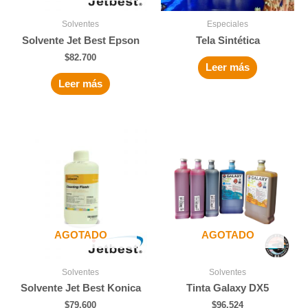
Solventes
Especiales
Solvente Jet Best Epson
Tela Sintética
$
82.700
Leer más
Leer más
AGOTADO
AGOTADO
Solventes
Solventes
Solvente Jet Best Konica
Tinta Galaxy DX5
$
79.600
$
96.524