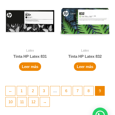
Latex
Latex
Tinta HP Latex 831
Tinta HP Latex 832
Leer más
Leer más
←
1
2
3
…
6
7
8
9
10
11
12
→