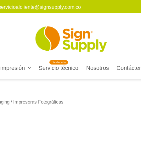
servicioalcliente@signsupply.com.co
 impresión
Servicio técnico
Nosotros
Contácte
ging
/ Impresoras Fotográficas