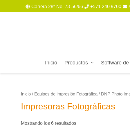
Carrera 28ª No. 73-56/66
+571 240 9700
Inicio
Productos
Software de
Inicio
/
Equipos de impresión Fotográfica
/
DNP Photo Ima
Impresoras Fotográficas
Mostrando los 6 resultados