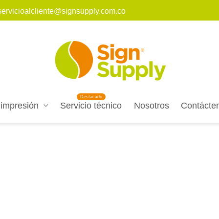
servicioalcliente@signsupply.com.co
 impresión
Servicio técnico
Nosotros
Contácte