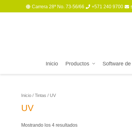
Carrera 28ª No. 73-56/66
+571 240 9700
Inicio
Productos
Software de
Inicio
/
Tintas
/ UV
UV
Mostrando los 4 resultados